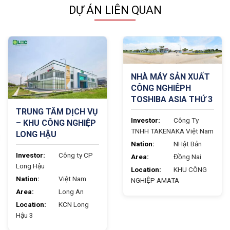
DỰ ÁN LIÊN QUAN
NHÀ MÁY SẢN XUẤT
CÔNG NGHIÊPH
TOSHIBA ASIA THỨ 3
TRUNG TÂM DỊCH VỤ
Investor:
Công Ty
– KHU CÔNG NGHIỆP
TNHH TAKENAKA Việt Nam
LONG HẬU
Nation:
NHật Bản
Investor:
Công ty CP
Area:
Đồng Nai
Long Hậu
Location:
KHU CÔNG
Nation:
Việt Nam
NGHIỆP AMATA
Area:
Long An
Location:
KCN Long
Hậu 3