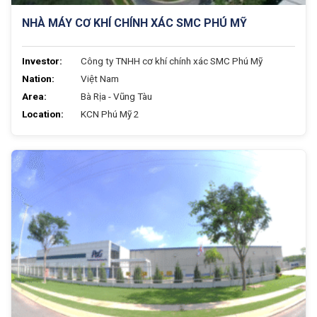
NHÀ MÁY CƠ KHÍ CHÍNH XÁC SMC PHÚ MỸ
Investor:
Công ty TNHH cơ khí chính xác SMC Phú Mỹ
Nation:
Việt Nam
Area:
Bà Rịa - Vũng Tàu
Location:
KCN Phú Mỹ 2