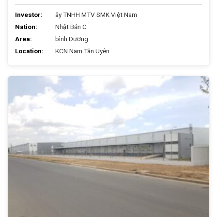
Investor:
ây TNHH MTV SMK Việt Nam
Nation:
Nhật Bản C
Area:
bình Dương
Location:
KCN Nam Tân Uyên