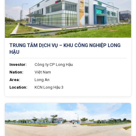
TRUNG TÂM DỊCH VỤ – KHU CÔNG NGHIỆP LONG
HẬU
Investor:
Công ty CP Long Hậu
Nation:
Việt Nam
Area:
Long An
Location:
KCN Long Hậu 3