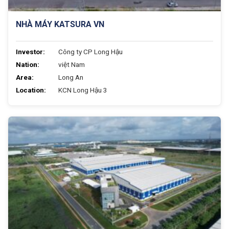
NHÀ MÁY KATSURA VN
Investor:
Công ty CP Long Hậu
Nation:
việt Nam
Area:
Long An
Location:
KCN Long Hậu 3