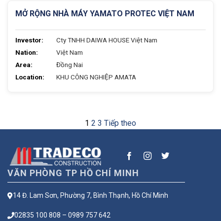
MỞ RỘNG NHÀ MÁY YAMATO PROTEC VIỆT NAM
Investor:
Cty TNHH DAIWA HOUSE Việt Nam
Nation:
Việt Nam
Area:
Đồng Nai
Location:
KHU CÔNG NGHIỆP AMATA
Phân
1
2
3
Tiếp theo
trang
bài
viết
VĂN PHÒNG TP HỒ CHÍ MINH
14 Đ. Lam Sơn, Phường 7, Bình Thạnh, Hồ Chí Minh
02835 100 808 – 0989 757 642