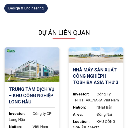
Design & Engineering
DỰ ÁN LIÊN QUAN
NHÀ MÁY SẢN XUẤT
CÔNG NGHIÊPH
TOSHIBA ASIA THỨ 3
TRUNG TÂM DỊCH VỤ
Investor:
Công Ty
– KHU CÔNG NGHIỆP
TNHH TAKENAKA Việt Nam
LONG HẬU
Nation:
NHật Bản
Investor:
Công ty CP
Area:
Đồng Nai
Long Hậu
Location:
KHU CÔNG
Nation:
Việt Nam
NGHIỆP AMATA